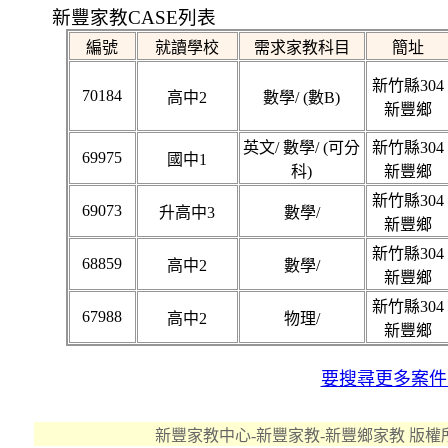
新豐家教CASE列表
編號
就讀學校
需求家教科目
簡址
新竹縣304
70184
高中2
數學/ (數B)
新豐鄉
英文/ 數學/ (可分
新竹縣304
69975
國中1
科)
新豐鄉
新竹縣304
69073
升高中3
數學/
新豐鄉
新竹縣304
68859
高中2
數學/
新豐鄉
新竹縣304
67988
高中2
物理/
新豐鄉
要搜尋更多案件..
新豐家教中心-新豐家教-新豐鄉家教 版權所有 ©