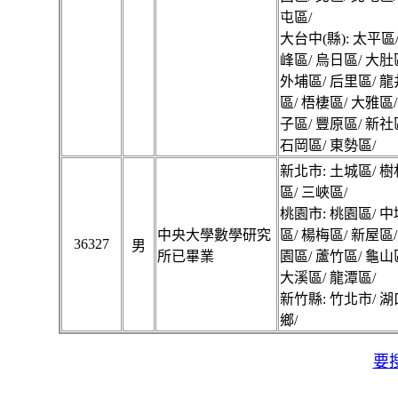
屯區/
大台中(縣): 太平區/
峰區/ 烏日區/ 大肚
外埔區/ 后里區/ 龍
區/ 梧棲區/ 大雅區/
子區/ 豐原區/ 新社
石岡區/ 東勢區/
新北市: 土城區/ 樹
區/ 三峽區/
桃園市: 桃園區/ 中
中央大學數學研究
區/ 楊梅區/ 新屋區/
36327
男
所已畢業
園區/ 蘆竹區/ 龜山
大溪區/ 龍潭區/
新竹縣: 竹北市/ 湖
鄉/
要搜