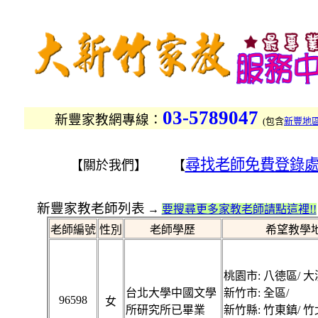
03-5789047
新豐家教網專線：
(
包含
新豐地
尋找老師免費登錄
【關於我們】 【
新豐家教老師列表
→
要搜尋更多家教老師請點這裡!!
老師編號
性別
老師學歷
希望教學
桃園市: 八德區/ 大
台北大學中國文學
新竹市: 全區/
96598
女
所研究所已畢業
新竹縣: 竹東鎮/ 竹