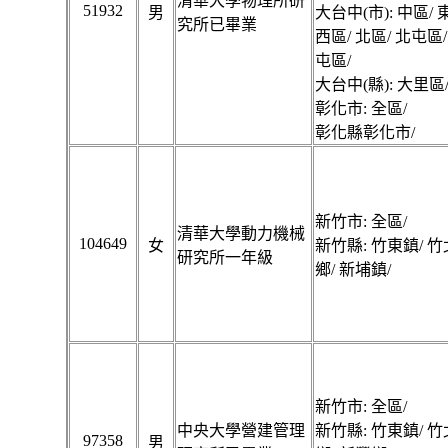
清華大學物理所研
51932
男
大台中(市): 中區/ 
究所已畢業
西區/ 北區/ 北屯區/
屯區/
大台中(縣): 大里區
彰化市: 全區/
彰化縣彰化市/
新竹市: 全區/
清華大學動力機械
104649
女
新竹縣: 竹東鎮/ 竹
研究所一年級
鄉/ 新埔鎮/
新竹市: 全區/
中央大學營建管理
新竹縣: 竹東鎮/ 竹
97358
男