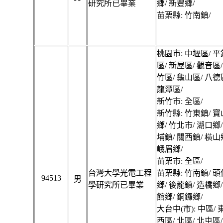
研究所已畢業
鄉/ 新豐鄉/
苗栗縣: 竹南鎮/
桃園市: 中壢區/ 平
區/ 新屋區/ 觀音區/
竹區/ 龜山區/ 八德
龍潭區/
新竹市: 全區/
新竹縣: 竹東鎮/ 寶
鄉/ 竹北市/ 湖口鄉/
埔鎮/ 關西鎮/ 橫山
峨眉鄉/
苗栗市: 全區/
台灣大學光電工程
苗栗縣: 竹南鎮/ 頭
94513
男
學研究所已畢業
鄉/ 後龍鎮/ 造橋鄉/
館鄉/ 銅鑼鄉/
大台中(市): 中區/ 
西區/ 北區/ 北屯區/