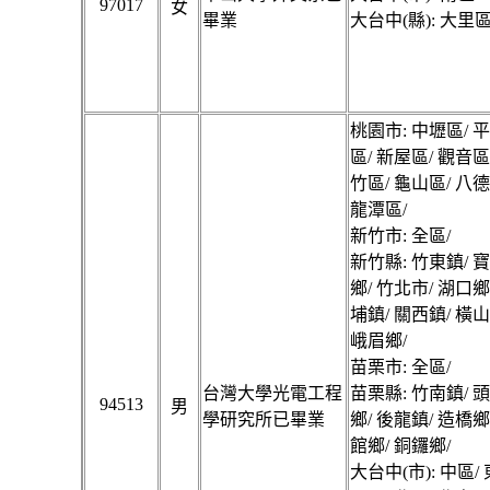
97017
女
畢業
大台中(縣): 大里區
桃園市: 中壢區/ 
區/ 新屋區/ 觀音區
竹區/ 龜山區/ 八德
龍潭區/
新竹市: 全區/
新竹縣: 竹東鎮/ 
鄉/ 竹北市/ 湖口鄉
埔鎮/ 關西鎮/ 橫山
峨眉鄉/
苗栗市: 全區/
台灣大學光電工程
苗栗縣: 竹南鎮/ 
94513
男
學研究所已畢業
鄉/ 後龍鎮/ 造橋鄉
館鄉/ 銅鑼鄉/
大台中(市): 中區/ 