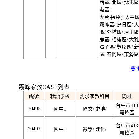
西區/ 北區/ 北屯區
屯區/
大台中(縣): 太平區
霧峰區/ 烏日區/ 
區/ 外埔區/ 后里區
鹿區/ 梧棲區/ 大雅
潭子區/ 豐原區/ 
區/ 石岡區/ 東勢區
要搜
霧峰家教CASE列表
編號
就讀學校
需求家教科目
簡址
台中市413
70496
國中1
國文/ 史地/
霧峰區
台中市413
70495
國中1
數學/ 理化/
霧峰區