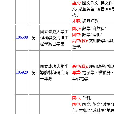
語文:
國文作文/ 英文作
文/ 兒童美語/ 發音(KK
標)/
才藝:
鋼琴唱歌
國小:
數學/ 自然科/
國立臺灣大學工
國中:
數學/ 理化/
106508
男
程科學及海洋工
高中(職):
文組數學/ 理
程學系已畢業
數學/
國立成功大學半
高中(職):
理組數學/ 物理
105920
男
導體製程研究所
專業:
電子學、微積分
一年級
基礎電學
國小:
全科/
國中:
國文/ 英文/ 數學/ 
化/ 生物/ 地球科學/ 地理