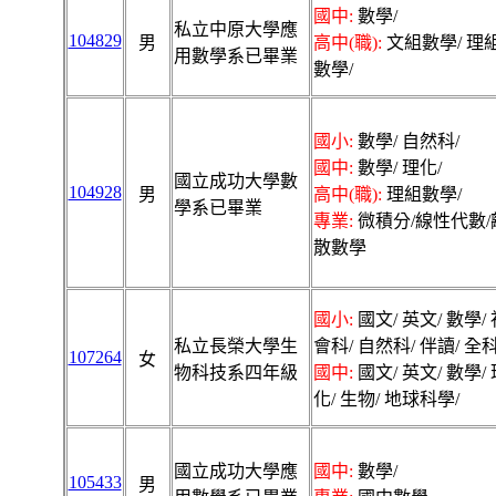
國中:
數學/
私立中原大學應
104829
男
高中(職):
文組數學/ 理
用數學系已畢業
數學/
國小:
數學/ 自然科/
國中:
數學/ 理化/
國立成功大學數
104928
男
高中(職):
理組數學/
學系已畢業
專業:
微積分/線性代數/
散數學
國小:
國文/ 英文/ 數學/ 
私立長榮大學生
會科/ 自然科/ 伴讀/ 全科
107264
女
物科技系四年級
國中:
國文/ 英文/ 數學/ 
化/ 生物/ 地球科學/
國立成功大學應
國中:
數學/
105433
男