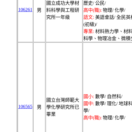
國立成功大學材
歷史/ 公民/
106261
男
料科學與工程研
高中(職):
物理/ 化學/
究所一年級
語文:
美語會話/ 全民英
(初級)/
專業:
材料熱力學、材
科學、物理冶金、微積
國小:
數學/ 自然科/
國立台灣師範大
國中:
數學/ 理化/ 地球
106565
男
學化學研究所已
學/
畢業
高中(職):
物理/ 化學/