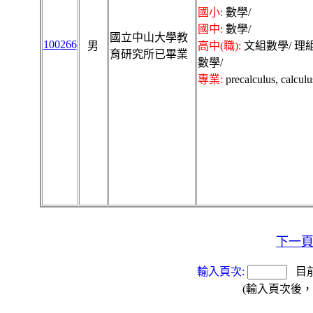
國小:
數學/
國中:
數學/
國立中山大學教
100266
男
高中(職):
文組數學/ 理
育研究所已畢業
數學/
專業:
precalculus, calculu
下一
輸入頁次:
目
(輸入頁次後，