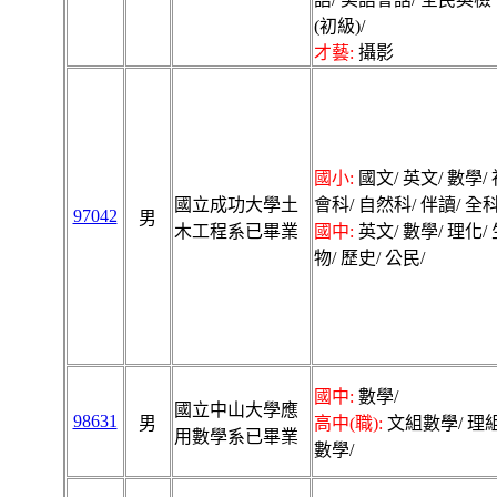
(初級)/
才藝:
攝影
國小:
國文/ 英文/ 數學/ 
國立成功大學土
會科/ 自然科/ 伴讀/ 全科
97042
男
木工程系已畢業
國中:
英文/ 數學/ 理化/ 
物/ 歷史/ 公民/
國中:
數學/
國立中山大學應
98631
男
高中(職):
文組數學/ 理
用數學系已畢業
數學/