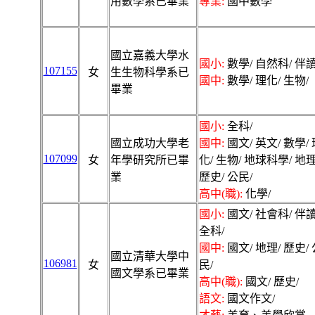
用數學系已畢業
專業:
國中數學
國立嘉義大學水
國小:
數學/ 自然科/ 伴讀
107155
女
生生物科學系已
國中:
數學/ 理化/ 生物/
畢業
國小:
全科/
國立成功大學老
國中:
國文/ 英文/ 數學/ 
107099
女
年學研究所已畢
化/ 生物/ 地球科學/ 地理
業
歷史/ 公民/
高中(職):
化學/
國小:
國文/ 社會科/ 伴讀
全科/
國中:
國文/ 地理/ 歷史/ 
國立清華大學中
106981
女
民/
國文學系已畢業
高中(職):
國文/ 歷史/
語文:
國文作文/