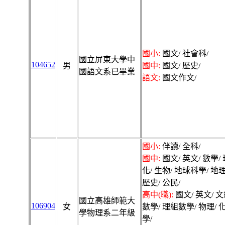
國小:
國文/ 社會科/
國立屏東大學中
104652
男
國中:
國文/ 歷史/
國語文系已畢業
語文:
國文作文/
國小:
伴讀/ 全科/
國中:
國文/ 英文/ 數學/ 
化/ 生物/ 地球科學/ 地理
歷史/ 公民/
高中(職):
國文/ 英文/ 
國立高雄師範大
106904
女
數學/ 理組數學/ 物理/ 
學物理系二年級
學/