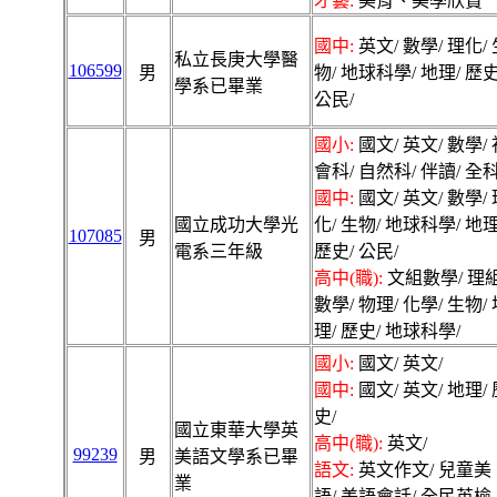
才藝:
美育、美學欣賞
國中:
英文/ 數學/ 理化/ 
私立長庚大學醫
106599
男
物/ 地球科學/ 地理/ 歷史
學系已畢業
公民/
國小:
國文/ 英文/ 數學/ 
會科/ 自然科/ 伴讀/ 全科
國中:
國文/ 英文/ 數學/ 
國立成功大學光
化/ 生物/ 地球科學/ 地理
107085
男
電系三年級
歷史/ 公民/
高中(職):
文組數學/ 理
數學/ 物理/ 化學/ 生物/
理/ 歷史/ 地球科學/
國小:
國文/ 英文/
國中:
國文/ 英文/ 地理/ 
史/
國立東華大學英
高中(職):
英文/
99239
男
美語文學系已畢
語文:
英文作文/ 兒童美
業
語/ 美語會話/ 全民英檢