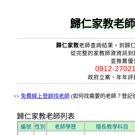
歸仁家教老師
歸仁家教
老師查詢結果。到歸
從完整的家教師資資訊到
並推薦優
0912-270
政府立案、年年
>>
免費線上登錄找老師
(如何找需要的老師？登記後
歸仁家教老師列表
編號
性別
老師學歷
擅長教學科目