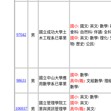
國小:
國文/ 英文/ 數學/ 
國立成功大學土
會科/ 自然科/ 伴讀/ 全科
97042
男
木工程系已畢業
國中:
英文/ 數學/ 理化/ 
物/ 歷史/ 公民/
國中:
數學/
國立中山大學應
98631
男
高中(職):
文組數學/ 理
用數學系已畢業
數學/
國小:
英文/ 數學/
國立管理學院工
國中:
英文/
106937
男
業與資訊管理學
高中(職):
英文/