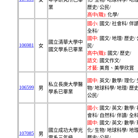
業
歷史/ 公民/
高中(職):
化學/
國小:
國文/ 社會科/ 伴讀
全科/
國中:
國文/ 地理/ 歷史/ 
國立清華大學中
106981
女
民/
國文學系已畢業
高中(職):
國文/ 歷史/
語文:
國文作文/
才藝:
美育、美學欣賞
國中:
英文/ 數學/ 理化/ 
私立長庚大學醫
106599
男
物/ 地球科學/ 地理/ 歷史
學系已畢業
公民/
國小:
國文/ 英文/ 數學/ 
會科/ 自然科/ 伴讀/ 全科
國中:
國文/ 英文/ 數學/ 
國立成功大學光
化/ 生物/ 地球科學/ 地理
107085
男
電系三年級
歷史/ 公民/