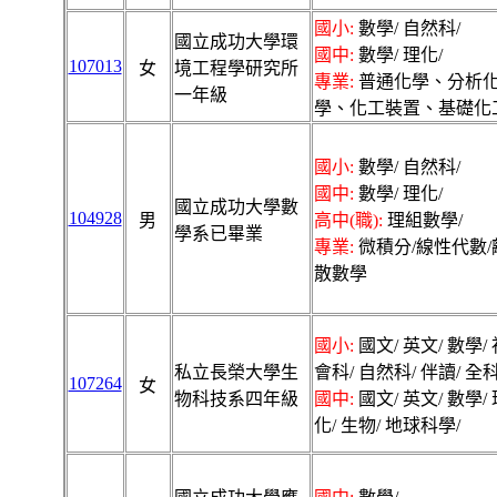
國小:
數學/ 自然科/
國立成功大學環
國中:
數學/ 理化/
107013
女
境工程學研究所
專業:
普通化學、分析
一年級
學、化工裝置、基礎化
國小:
數學/ 自然科/
國中:
數學/ 理化/
國立成功大學數
104928
男
高中(職):
理組數學/
學系已畢業
專業:
微積分/線性代數/
散數學
國小:
國文/ 英文/ 數學/ 
私立長榮大學生
會科/ 自然科/ 伴讀/ 全科
107264
女
物科技系四年級
國中:
國文/ 英文/ 數學/ 
化/ 生物/ 地球科學/