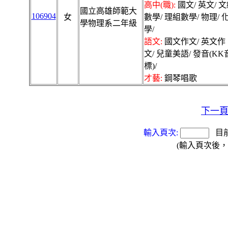
高中(職):
國文/ 英文/ 
國立高雄師範大
106904
女
數學/ 理組數學/ 物理/ 
學物理系二年級
學/
語文:
國文作文/ 英文作
文/ 兒童美語/ 發音(KK
標)/
才藝:
鋼琴唱歌
下一
輸入頁次:
目
(輸入頁次後，