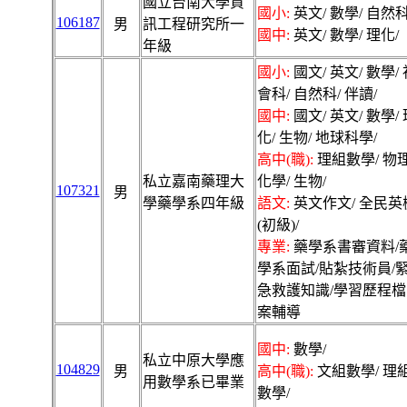
國立台南大學資
國小:
英文/ 數學/ 自然科
106187
男
訊工程研究所一
國中:
英文/ 數學/ 理化/
年級
國小:
國文/ 英文/ 數學/ 
會科/ 自然科/ 伴讀/
國中:
國文/ 英文/ 數學/ 
化/ 生物/ 地球科學/
高中(職):
理組數學/ 物理
私立嘉南藥理大
化學/ 生物/
107321
男
學藥學系四年級
語文:
英文作文/ 全民英
(初級)/
專業:
藥學系書審資料/
學系面試/貼紮技術員/
急救護知識/學習歷程檔
案輔導
國中:
數學/
私立中原大學應
104829
男
高中(職):
文組數學/ 理
用數學系已畢業
數學/