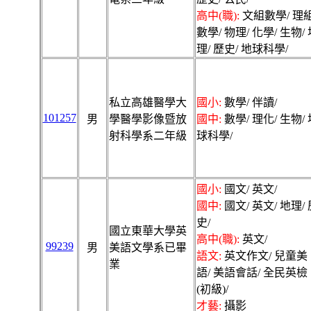
高中(職):
文組數學/ 理
數學/ 物理/ 化學/ 生物/
理/ 歷史/ 地球科學/
私立高雄醫學大
國小:
數學/ 伴讀/
101257
男
學醫學影像暨放
國中:
數學/ 理化/ 生物/ 
射科學系二年級
球科學/
國小:
國文/ 英文/
國中:
國文/ 英文/ 地理/ 
史/
國立東華大學英
高中(職):
英文/
99239
男
美語文學系已畢
語文:
英文作文/ 兒童美
業
語/ 美語會話/ 全民英檢
(初級)/
才藝:
攝影