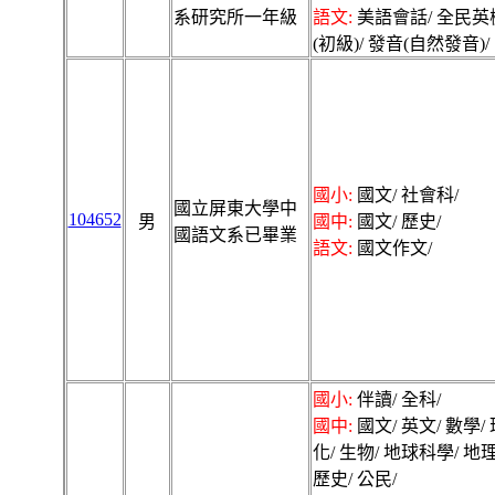
系研究所一年級
語文:
美語會話/ 全民英
(初級)/ 發音(自然發音)/
國小:
國文/ 社會科/
國立屏東大學中
104652
男
國中:
國文/ 歷史/
國語文系已畢業
語文:
國文作文/
國小:
伴讀/ 全科/
國中:
國文/ 英文/ 數學/ 
化/ 生物/ 地球科學/ 地理
歷史/ 公民/