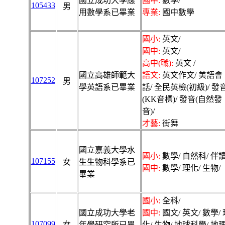
國立成功大學應
國中:
數學/
105433
男
用數學系已畢業
專業:
國中數學
國小:
英文/
國中:
英文/
高中(職):
英文 /
國立高雄師範大
語文:
英文作文/ 美語會
107252
男
學英語系已畢業
話/ 全民英檢(初級)/ 發
(KK音標)/ 發音(自然發
音)/
才藝:
街舞
國立嘉義大學水
國小:
數學/ 自然科/ 伴讀
107155
女
生生物科學系已
國中:
數學/ 理化/ 生物/
畢業
國小:
全科/
國立成功大學老
國中:
國文/ 英文/ 數學/ 
107099
女
年學研究所已畢
化/ 生物/ 地球科學/ 地理