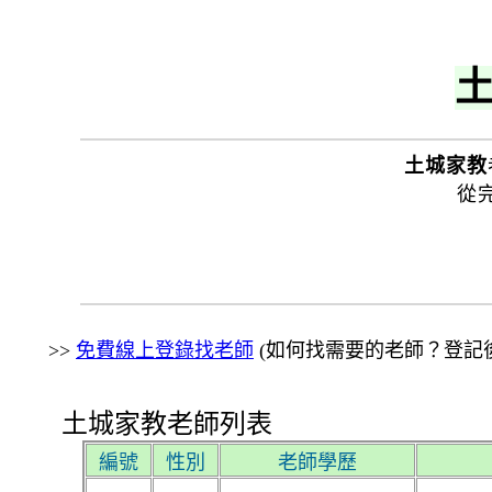
土城家教
從
>>
免費線上登錄找老師
(如何找需要的老師？登記後
土城家教老師列表
編號
性別
老師學歷