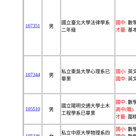
國立臺北大學法律學系
國中:
數學
107351
男
二年級
才藝:
基
私立東吳大學心理系已
國小:
英文
107344
男
畢業
國中:
英文
國中:
數學
國立陽明交通大學土木
105510
男
高中(職):
工程學系已畢業
才藝:
圍
國小:
數學
私立中原大學物理系四
105346