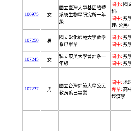
國小:
國文
國立臺灣大學基因體暨
科/
106975
女
系統生物學研究所一年
國中:
數學
級
理/ 公民/
國立彰化師範大學數學
國小:
數學
107250
男
系已畢業
國中:
數學
私立東吳大學會計系一
國小:
數學
107245
女
年級
國中:
數學
國中:
地理
國立台灣師範大學公民
107237
男
專業:
高
教育系已畢業
經濟學