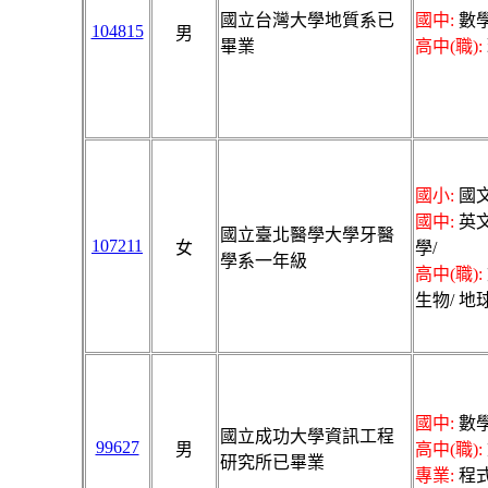
國立台灣大學地質系已
國中:
數學
104815
男
畢業
高中(職):
國小:
國文
國中:
英文
國立臺北醫學大學牙醫
107211
女
學/
學系一年級
高中(職):
生物/ 地
國中:
數學
國立成功大學資訊工程
99627
男
高中(職):
研究所已畢業
專業:
程式