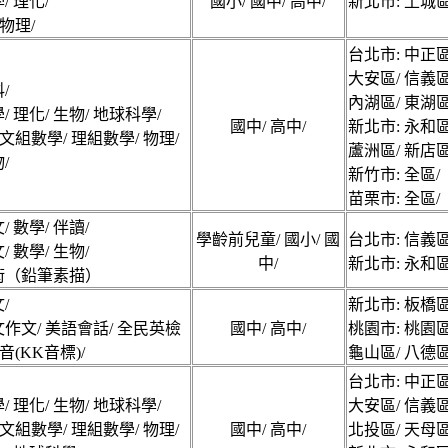
/ 理化/
國小/ 國中/ 高中/
新北市: 土城區
物理/
台北市: 中正區
大安區/ 信義區
/
內湖區/ 東湖區
/ 理化/ 生物/ 地球科學/
國中/ 高中/
新北市: 永和區
文組數學/ 理組數學/ 物理/
蘆洲區/ 新店區
/
新竹市: 全區/
苗栗市: 全區/
/ 數學/ 伴讀/
學齡前兒童/ 國小/ 國
台北市: 信義區
/ 數學/ 生物/
中/
新北市: 永和區
術（鉛筆素描）
/
新北市: 板橋區
作文/ 美語會話/ 全民英檢
國中/ 高中/
桃園市: 桃園區
發音(KK音標)/
龜山區/ 八德區
台北市: 中正區
/ 理化/ 生物/ 地球科學/
大安區/ 信義區
文組數學/ 理組數學/ 物理/
國中/ 高中/
北投區/ 天母區