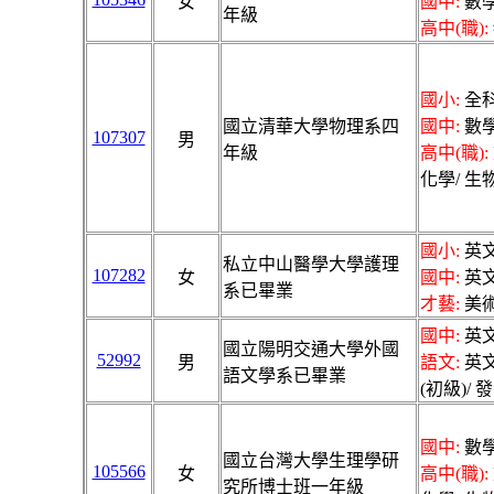
女
國中:
數學
年級
高中(職):
國小:
全科
國立清華大學物理系四
國中:
數學
107307
男
年級
高中(職):
化學/ 生物
國小:
英文
私立中山醫學大學護理
107282
女
國中:
英文
系已畢業
才藝:
美
國中:
英文
國立陽明交通大學外國
52992
男
語文:
英文
語文學系已畢業
(初級)/ 
國中:
數學
國立台灣大學生理學研
105566
女
高中(職):
究所博士班一年級