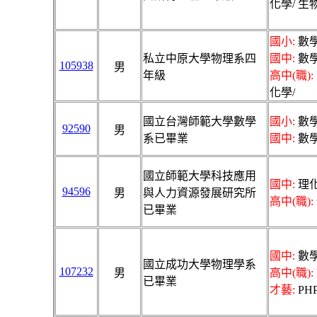
化學/ 生
國小:
數學
私立中原大學物理系四
國中:
數學
105938
男
年級
高中(職):
化學/
國立台灣師範大學數學
國小:
數學
92590
男
系已畢業
國中:
數學
國立師範大學科技應用
國中:
理化
94596
男
與人力資源發展研究所
高中(職):
已畢業
國中:
數學
國立成功大學物理學系
107232
男
高中(職):
已畢業
才藝:
PH