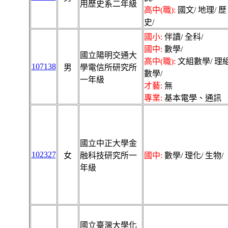
用歷史系二年級
高中(職):
國文/ 地理/ 歷
史/
國小:
伴讀/ 全科/
國中:
數學/
國立陽明交通大
高中(職):
文組數學/ 理
107138
男
學電信所研究所
數學/
一年級
才藝:
無
專業:
基本電學、通訊
國立中正大學金
102327
女
融科技研究所一
國中:
數學/ 理化/ 生物/
年級
國立臺灣大學化