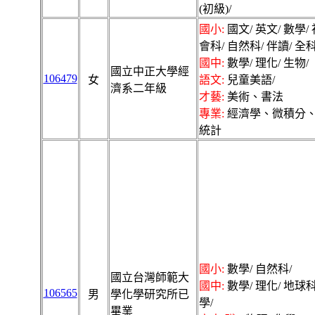
(初級)/
國小:
國文/ 英文/ 數學/ 
會科/ 自然科/ 伴讀/ 全科
國中:
數學/ 理化/ 生物/
國立中正大學經
106479
女
語文:
兒童美語/
濟系二年級
才藝:
美術、書法
專業:
經濟學、微積分
統計
國小:
數學/ 自然科/
國立台灣師範大
國中:
數學/ 理化/ 地球
106565
男
學化學研究所已
學/
畢業