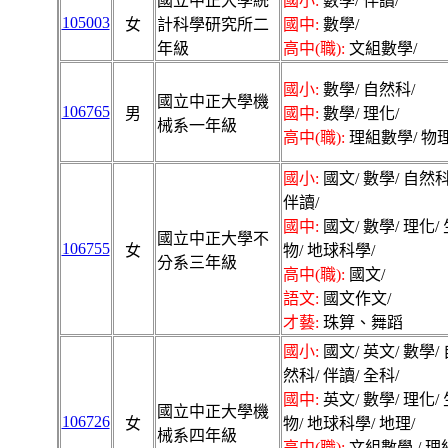
國立中正大學統
國小:
數學/ 伴讀/
105003
女
計科學研究所二
國中:
數學/
年級
高中(職):
文組數學/
國小:
數學/ 自然科/
國立中正大學機
106765
男
國中:
數學/ 理化/
械系一年級
高中(職):
理組數學/ 物理
國小:
國文/ 數學/ 自然科
伴讀/
國中:
國文/ 數學/ 理化/ 
國立中正大學不
106755
女
物/ 地球科學/
分系三年級
高中(職):
國文/
語文:
國文作文/
才藝:
珠算、舞蹈
國小:
國文/ 英文/ 數學/ 
然科/ 伴讀/ 全科/
國中:
英文/ 數學/ 理化/ 
國立中正大學機
106726
女
物/ 地球科學/ 地理/
械系四年級
高中(職):
文組數學 / 理