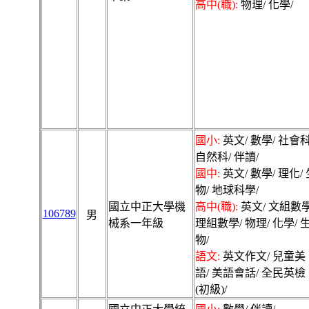
高中(職):
物理/ 化學/
國小:
英文/ 數學/ 社會科
自然科/ 伴讀/
國中:
英文/ 數學/ 理化/ 
物/ 地球科學/
國立中正大學機
高中(職):
英文/ 文組數學
106789
男
械系一年級
理組數學/ 物理/ 化學/ 
物/
語文:
英文作文/ 兒童美
語/ 美語會話/ 全民英檢
(初級)/