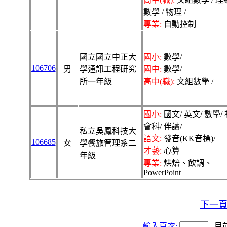
數學 / 物理 /
專業:
自動控制
國立國立中正大
國小:
數學/
106706
男
學通訊工程研究
國中:
數學/
所一年級
高中(職):
文組數學 /
國小:
國文/ 英文/ 數學/ 
會科/ 伴讀/
私立吳鳳科技大
語文:
發音(KK音標)/
106685
女
學餐旅管理系二
才藝:
心算
年級
專業:
烘焙、飲調、
PowerPoint
下一
輸入頁次:
目