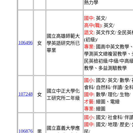
熱力學
國中:
英文/
高中(職):
英文/
語文:
英文作文/ 全民英
國立高雄師範大
(初級)/
106496
女
學英語研究所已
專業:
國高中英文教學
畢業
學測英文總複習教學、
民英檢初級/中級/中高
教學、多益測驗教學
國小:
國文/ 英文/ 數學/ 
會科/ 自然科/ 伴讀/ 全科
國立中正大學化
107248
女
國中:
數學/ 理化/ 生物/
工研究所二年級
才藝:
繪圖、電繪
專業:
繪圖
國小:
國文/ 社會科/ 伴讀
國中:
國文/ 地理/ 歷史/ 
國立嘉義大學應
106876
男
民/