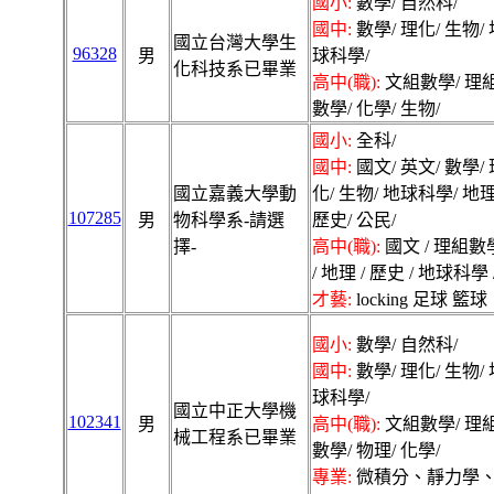
國小:
數學/ 自然科/
國中:
數學/ 理化/ 生物/ 
國立台灣大學生
96328
男
球科學/
化科技系已畢業
高中(職):
文組數學/ 理
數學/ 化學/ 生物/
國小:
全科/
國中:
國文/ 英文/ 數學/ 
國立嘉義大學動
化/ 生物/ 地球科學/ 地理
107285
男
物科學系-請選
歷史/ 公民/
擇-
高中(職):
國文 / 理組數
/ 地理 / 歷史 / 地球科學 
才藝:
locking 足球 籃球
國小:
數學/ 自然科/
國中:
數學/ 理化/ 生物/ 
球科學/
國立中正大學機
102341
男
高中(職):
文組數學/ 理
械工程系已畢業
數學/ 物理/ 化學/
專業:
微積分、靜力學