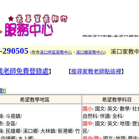
提供溪口家教(含溪口鄉家
教老師及家長免費登錄及
-290505
溪口家教
家教、高中家教
(
包含
溪口地區家教中心
、
溪口鄉家教中心
)
找溪口鋼琴家教、國文家
歷史家教、物理家教、化
找老師免費登錄處
】 【
搜尋家教老師點這裡
】 
教的專業優質家教中心
提供溪口、溪口鄉、溪口
溪口各地連盟的家教中心-
!!
教中心、溪口區家教中心
希望教學地區
希望教學科目
找溪口、找溪口鄉、找溪口
國小:
國文/ 英文/ 數學/ 社
迎來登錄
: 斗南鎮/
自然科/ 伴讀/ 全科/
溪口家教網為溪口地區優
: 全區/
國中:
國文/ 英文/ 地理/ 歷
教請撥打專線,溪口家教
: 民雄鄉/ 溪口鄉/ 大林鎮/ 新港鄉/ 竹
民/
訊,優秀家庭教師上門家教
 中埔鄉/ 水上鄉/
高中(職):
國文/ 地理/ 歷史/