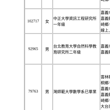
嘉義市
中正大學資訊工程研究所
嘉義縣
102717
女
一年級
崎鄉/
線上
台北教育大學自然科學教
嘉義市
92965
男
育研究所二年級
嘉義縣
雲林縣
桐鄉/
嘉義市
79763
男
灣師範大學數學系已畢業
嘉義縣
崎鄉/
大台南