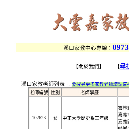
0973
溪口家教中心專線：
尋
【關於我們】 【
溪口家教老師列表
→
要搜尋更多家教老師請點這裡
老師編號
性別
老師學歷
雲林縣
嘉義市
102623
女
中正大學歷史系三年級
嘉義縣
崎鄉/