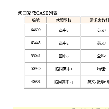
溪口家教CASE列表
編號
就讀學校
需求家教
64690
高中3
英文/
63445
高中2
英文/
55041
國小3
全科/
50940
協同高中1
物理/
46901
協同高中九
英文/ 數學/ 