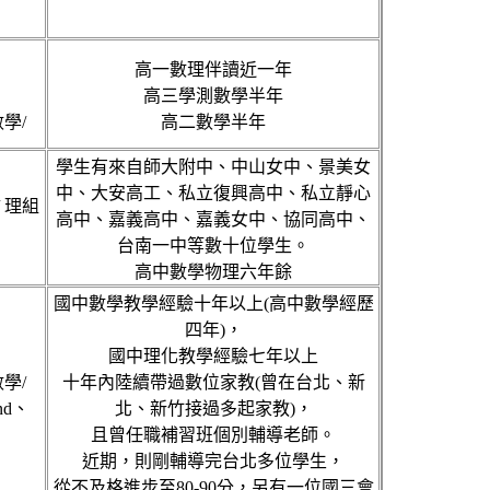
高一數理伴讀近一年
高三學測數學半年
學/
高二數學半年
學生有來自師大附中、中山女中、景美女
中、大安高工、私立復興高中、私立靜心
/ 理組
高中、嘉義高中、嘉義女中、協同高中、
台南一中等數十位學生。
高中數學物理六年餘
國中數學教學經驗十年以上(高中數學經歷
四年)，
國中理化教學經驗七年以上
學/
十年內陸續帶過數位家教(曾在台北、新
nd、
北、新竹接過多起家教)，
且曾任職補習班個別輔導老師。
近期，則剛輔導完台北多位學生，
從不及格進步至80-90分，另有一位國三會