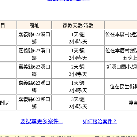
科目
簡址
家教天數/時數
嘉義縣623溪口
1天/週
位在本厝村(近
鄉
2小時/天
嘉義縣623溪口
1天/週
位在本厝村(近
鄉
2小時/天
五晚上
嘉義縣623溪口
2天/週
近溪口國小,週
鄉
2小時/天
嘉義縣623溪口
1天/週
位在民生街與
鄉
2小時/天
嘉義縣623溪口
3天/週
理化/
嘉
鄉
2小時/天
要搜尋更多案件...
如何接洽案件？