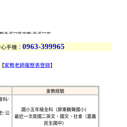
教及溪口區家教)及溪口家
試教，涵蓋國小家教、國中
0963-399965
中心手機：
教、作文家教、地理家教、
學家教、理化家教、數學家
【
家教老師履歷表登錄
】
地區各地家教老師
-溪口家教中心、溪口鄉家
，一起提供更優質的服務
家教經驗
區家教CASE的老師也歡
會科/
秀家教仲介網站,溪口找家
國小五年級全科（屏東鶴聲國小）
史/ 公
網提供溪口各地家教兼職資
最近一次是國二英文、國文、社會（嘉義
,一對一溪口家教及各類家
民生國中）