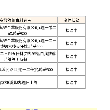
家教詳細資料參考
案件狀態
其樂企業股份有限公司),週一或二
接洽中
上課,時薪800
其樂企業股份有限公司),週一二三
接洽中
或週六整天任挑,時薪600
二三四五任挑(7點-9點),自我推薦
接洽中
時請註明時薪
溪民路口,週一二任挑,時薪500
接洽中
義客運溪北站,週日上課
接洽中