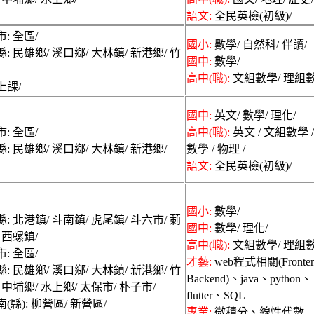
教仲介服務
語文:
全民英檢(初級)/
: 全區/
國小:
數學/ 自然科/ 伴讀/
: 民雄鄉/ 溪口鄉/ 大林鎮/ 新港鄉/ 竹
國中:
數學/
高中(職):
文組數學/ 理組數
上課/
國中:
英文/ 數學/ 理化/
: 全區/
高中(職):
英文 / 文組數學 
: 民雄鄉/ 溪口鄉/ 大林鎮/ 新港鄉/
數學 / 物理 /
語文:
全民英檢(初級)/
國小:
數學/
: 北港鎮/ 斗南鎮/ 虎尾鎮/ 斗六市/ 莿
國中:
數學/ 理化/
 西螺鎮/
高中(職):
文組數學/ 理組數
: 全區/
才藝:
web程式相關(Fronte
: 民雄鄉/ 溪口鄉/ 大林鎮/ 新港鄉/ 竹
Backend)、java、python、
 中埔鄉/ 水上鄉/ 太保市/ 朴子市/
flutter、SQL
(縣): 柳營區/ 新營區/
專業:
微積分、線性代數