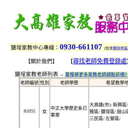
0930-661107
鹽埕家教中心專線：
(
包含
鹽埕地區
尋找老師免費登錄處
關於我們
【
】 【
鹽埕家教老師列表
→
要搜尋更多家教老師請點這裡!!
老師編號
性別
老師學歷
希望教學
大高雄(市): 新興區/
中正大學歷史系已
81055
女
雅區/ 鹽埕區/ 鼓山
畢業
三民區/ 左營區/