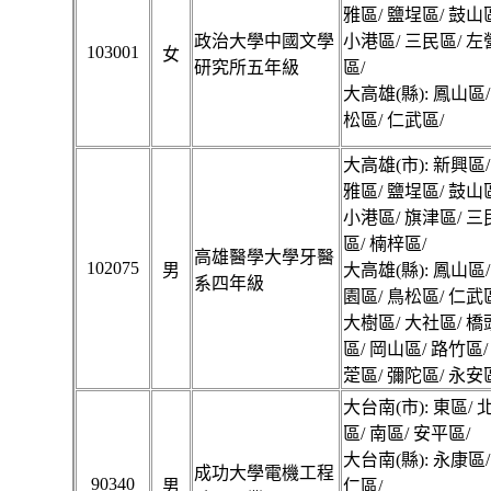
雅區/ 鹽埕區/ 鼓山
政治大學中國文學
小港區/ 三民區/ 左
103001
女
研究所五年級
區/
大高雄(縣): 鳳山區/
松區/ 仁武區/
大高雄(市): 新興區/
雅區/ 鹽埕區/ 鼓山
小港區/ 旗津區/ 三
區/ 楠梓區/
高雄醫學大學牙醫
102075
男
大高雄(縣): 鳳山區/
系四年級
園區/ 鳥松區/ 仁武
大樹區/ 大社區/ 橋
區/ 岡山區/ 路竹區/
萣區/ 彌陀區/ 永安
大台南(市): 東區/ 
區/ 南區/ 安平區/
大台南(縣): 永康區/
成功大學電機工程
90340
男
仁區/