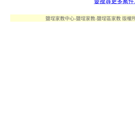
要搜尋更多案件..
鹽埕家教中心-鹽埕家教-鹽埕區家教 版權所有 ©