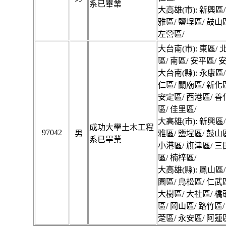
系已畢業
大高雄(市): 新興區/
雅區/ 鹽埕區/ 鼓山
左營區/
大台南(市): 東區/ 
區/ 南區/ 安平區/ 
大台南(縣): 永康區/
仁區/ 關廟區/ 新化
安定區/ 西港區/ 善
區/ 佳里區/
大高雄(市): 新興區/
成功大學土木工程
97042
男
雅區/ 鹽埕區/ 鼓山
系已畢業
小港區/ 旗津區/ 三
區/ 楠梓區/
大高雄(縣): 鳳山區/
園區/ 鳥松區/ 仁武
大樹區/ 大社區/ 橋
區/ 岡山區/ 路竹區/
萣區/ 永安區/ 阿蓮