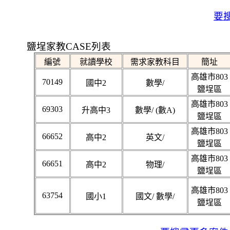
要搜
鹽埕家教CASE列表
編號
就讀學校
需求家教科目
簡址
高雄市803
70149
國中2
數學/
鹽埕區
高雄市803
69303
升高中3
數學/ (數A)
鹽埕區
高雄市803
66652
高中2
英文/
鹽埕區
高雄市803
66651
高中2
物理/
鹽埕區
高雄市803
63754
國小1
國文/ 數學/
鹽埕區