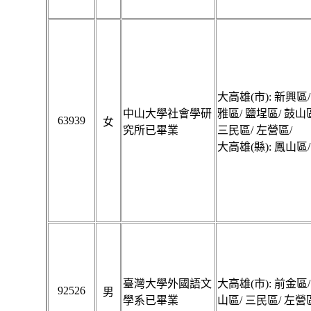
大高雄(市): 新興區/
中山大學社會學研
雅區/ 鹽埕區/ 鼓山
63939
女
究所已畢業
三民區/ 左營區/
大高雄(縣): 鳳山區/
臺灣大學外國語文
大高雄(市): 前金區/
92526
男
學系已畢業
山區/ 三民區/ 左營