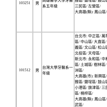
高雄醫學大學牙醫
雅區/ 鹽埕區/ 鼓山
103251
男
系五年級
三民區/ 左營區/
大高雄(縣): 鳳山區/
台北市: 中正區/ 萬
區/ 中山區/ 大直區/
義區/ 文山區/ 松山
北投區/ 天母區/
新北市: 永和區/ 中
區/ 土城區/ 樹林區/
台灣大學牙醫系一
101512
男
洲區/
年級
大高雄(市): 新興區/
雅區/ 鹽埕區/ 鼓山
小港區/ 旗津區/ 三
區/ 楠梓區/
大高雄(縣): 鳳山區/
武區/