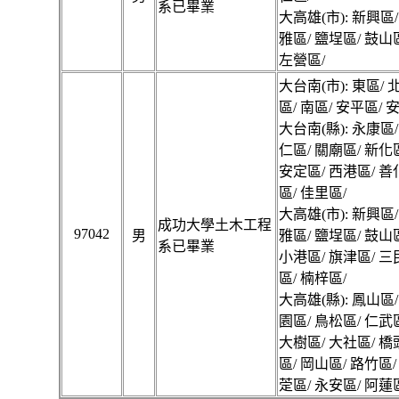
系已畢業
大高雄(市): 新興區/
雅區/ 鹽埕區/ 鼓山
左營區/
大台南(市): 東區/ 
區/ 南區/ 安平區/ 
大台南(縣): 永康區/
仁區/ 關廟區/ 新化
安定區/ 西港區/ 善
區/ 佳里區/
大高雄(市): 新興區/
成功大學土木工程
97042
男
雅區/ 鹽埕區/ 鼓山
系已畢業
小港區/ 旗津區/ 三
區/ 楠梓區/
大高雄(縣): 鳳山區/
園區/ 鳥松區/ 仁武
大樹區/ 大社區/ 橋
區/ 岡山區/ 路竹區/
萣區/ 永安區/ 阿蓮