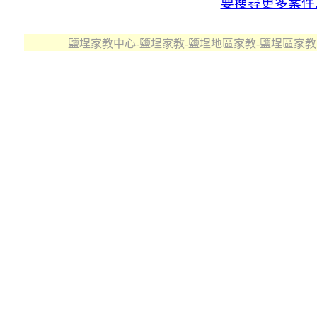
要搜尋更多案件..
鹽埕家教中心-鹽埕家教-鹽埕地區家教-鹽埕區家教 版權所