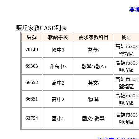
要搜
鹽埕家教CASE列表
編號
就讀學校
需求家教科目
簡址
高雄市803
70149
國中2
數學/
鹽埕區
高雄市803
69303
升高中3
數學/ (數A)
鹽埕區
高雄市803
66652
高中2
英文/
鹽埕區
高雄市803
66651
高中2
物理/
鹽埕區
高雄市803
63754
國小1
國文/ 數學/
鹽埕區