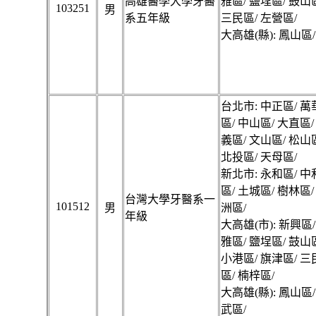
高雄醫學大學牙醫
雅區/ 鹽埕區/ 鼓山
103251
男
系五年級
三民區/ 左營區/
大高雄(縣): 鳳山區/
台北市: 中正區/ 萬
區/ 中山區/ 大直區/
義區/ 文山區/ 松山
北投區/ 天母區/
新北市: 永和區/ 中
區/ 土城區/ 樹林區/
台灣大學牙醫系一
101512
男
洲區/
年級
大高雄(市): 新興區/
雅區/ 鹽埕區/ 鼓山
小港區/ 旗津區/ 三
區/ 楠梓區/
大高雄(縣): 鳳山區/
武區/