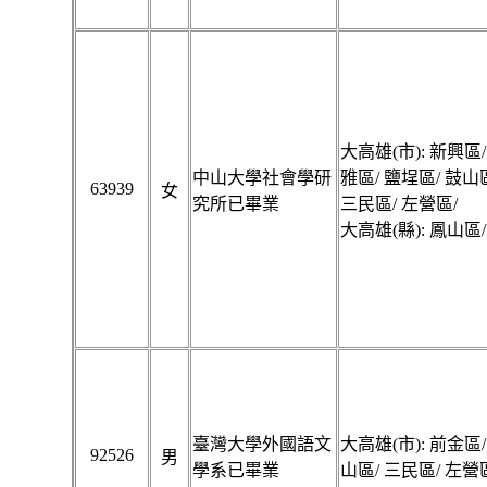
大高雄(市): 新興區/
中山大學社會學研
雅區/ 鹽埕區/ 鼓山
63939
女
究所已畢業
三民區/ 左營區/
大高雄(縣): 鳳山區/
臺灣大學外國語文
大高雄(市): 前金區/
92526
男
學系已畢業
山區/ 三民區/ 左營