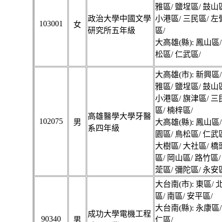
雅區/ 鹽埕區/ 鼓山
政治大學中國文學
小港區/ 三民區/ 左
103001
女
研究所五年級
區/
大高雄(縣): 鳳山區/
松區/ 仁武區/
大高雄(市): 新興區/
雅區/ 鹽埕區/ 鼓山
小港區/ 旗津區/ 三
區/ 楠梓區/
高雄醫學大學牙醫
102075
男
大高雄(縣): 鳳山區/
系四年級
園區/ 鳥松區/ 仁武
大樹區/ 大社區/ 橋
區/ 岡山區/ 路竹區/
萣區/ 彌陀區/ 永安
大台南(市): 東區/ 
區/ 南區/ 安平區/
大台南(縣): 永康區/
成功大學電機工程
90340
男
仁區/