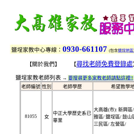
0930-661107
鹽埕家教中心專線：
(
包含
鹽埕地區
尋找老師免費登錄處
關於我們
【
】 【
鹽埕家教老師列表
→
要搜尋更多家教老師請點這裡!!
老師編號
性別
老師學歷
希望教學
大高雄(市): 新興區/
中正大學歷史系已
81055
女
雅區/ 鹽埕區/ 鼓山
畢業
三民區/ 左營區/