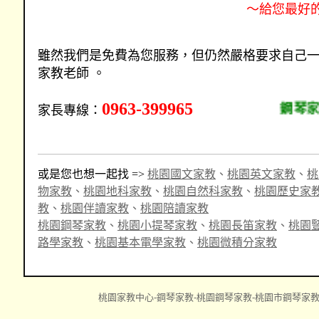
～給您最好
雖然我們是免費為您服務，但仍然嚴格要求自己
家教老師 。
0963-399965
鋼琴家教 
家長專線：
或是您也想一起找 =>
桃園國文家教
、
桃園英文家教
、
桃
物家教
、
桃園地科家教
、
桃園自然科家教
、
桃園歷史家
教
、
桃園伴讀家教
、
桃園陪讀家教
桃園鋼琴家教
、
桃園小提琴家教
、
桃園長笛家教
、
桃園
路學家教
、
桃園基本電學家教
、
桃園微積分家教
桃園家教中心-鋼琴家教-桃園鋼琴家教-桃園市鋼琴家教-桃園